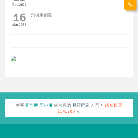
Dec.2021
16
汽機車借款
Mar.2022
恭喜
雲林縣
黃先生
成功透過
不動產抵押借款
方案，
成功核貸
$720700
元
恭喜
高雄市
楊先生
成功透過
黃金質借
方案，
成功核貸
$26400
元
恭喜
新竹縣
李小姐
成功透過
轉貸降息
方案，
成功核貸
$141700
元
恭喜
苗栗縣
陳先生
成功透過
汽機車貸款
方案，
成功核貸
$10300
元
恭喜
新竹市
李先生
成功透過
3C產品典當
方案，
典當成交
$17300
元