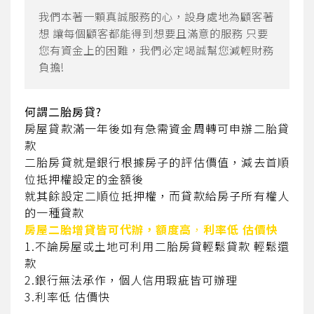
我們本著一顆真誠服務的心，設身處地為顧客著
想 讓每個顧客都能得到想要且滿意的服務 只要
您有資金上的困難，我們必定竭誠幫您減輕財務
負擔!
何謂二胎房貸?
房屋貸款滿一年後如有急需資金周轉可申辦二胎貸
款
二胎房貸就是銀行根據房子的評估價值，減去首順
位抵押權設定的金額後
就其餘設定二順位抵押權，而貸款給房子所有權人
的一種貸款
房屋二胎增貸皆可代辦，額度高
，
利率低 估價快
1.不論房屋或土地可利用二胎房貸輕鬆貸款 輕鬆還
款
2.銀行無法承作，個人信用瑕疵皆可辦理
3.利率低 估價快