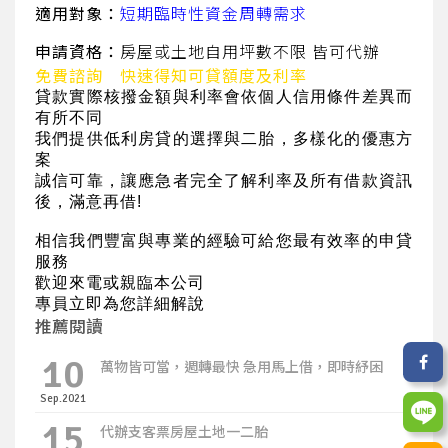
適用對象：
短期臨時性資金周轉需求
申請資格：
房屋或土地自用坪數不限 皆可代辦
免費諮詢 快速得知可貸額度及利率
貸款實際核撥金額與利率會依個人信用條件差異而
有所不同
我們提供低利房貸的選擇與二胎，多樣化的優惠方
案
誠信可靠，讓應急者完全了解利率及所有借款資訊
後，滿意再借!
相信我們豐富與專業的經驗可給您最有效率的申貸
服務
歡迎來電或親臨本公司
專員立即為您詳細解說
推薦閱讀
10
萬物皆可當，週轉最快 急用馬上借，即時紓困
Sep.2021
15
代辦支客票房屋土地一二胎