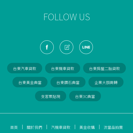
恭喜
雲林縣
黃先生
成功透過
不動產抵押借款
方案，
成功核貸
$720700
元
FOLLOW US
恭喜
高雄市
楊先生
成功透過
黃金質借
方案，
成功核貸
$26400
元
恭喜
新竹縣
李小姐
成功透過
轉貸降息
方案，
成功核貸
$141700
元
恭喜
苗栗縣
陳先生
成功透過
汽機車貸款
方案，
成功核貸
$10300
元
恭喜
新竹市
李先生
成功透過
3C產品典當
方案，
典當成交
$17300
元
恭喜
雲林縣
黃先生
成功透過
不動產抵押借款
方案，
成功核貸
台東汽車貸款
台東機車貸款
台東房屋二胎貸款
$720700
元
台東黃金典當
台東鑽石典當
企業大額周轉
支客票貼現
台東3C典當
首頁
關於我們
汽機車貸款
黃金收購
流當品拍賣