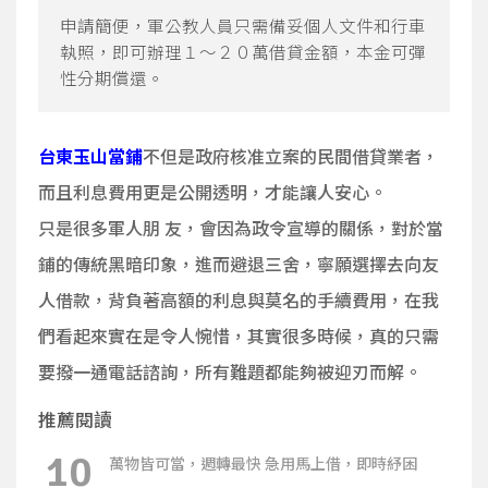
申請簡便，軍公教人員只需備妥個人文件和行車
執照，即可辦理１～２０萬借貸金額，本金可彈
性分期償還。
台東玉山當鋪
不但是政府核准立案的民間借貸業者，
而且利息費用更是公開透明，才能讓人安心。
只是很多軍人朋 友，會因為政令宣導的關係，對於當
鋪的傳統黑暗印象，進而避退三舍，寧願選擇去向友
人借款，背負著高額的利息與莫名的手續費用，在我
們看起來實在是令人惋惜，其實很多時候，真的只需
要撥一通電話諮詢，所有難題都能夠被迎刃而解。
推薦閱讀
10
萬物皆可當，週轉最快 急用馬上借，即時紓困