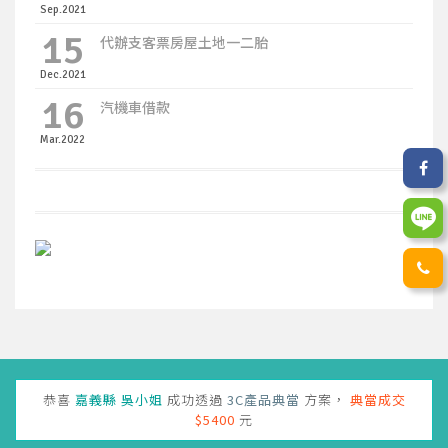
Sep.2021
15
代辦支客票房屋土地一二胎
Dec.2021
16
汽機車借款
Mar.2022
恭喜
台東縣
林先生
成功透過
轉貸降息
方案，
成功核貸
$109500
元
恭喜
屏東市
林先生
成功透過
汽機車貸款
方案，
成功核貸
$31000
元
恭喜
嘉義縣
吳小姐
成功透過
3C產品典當
方案，
典當成交
$5400
元
恭喜
彰化縣
王先生
成功透過
黃金質借
方案，
成功核貸