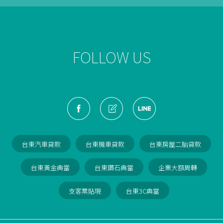
$10500
元
恭喜
雲林縣
陳先生
成功透過
不動產抵押借款
方案，
成功核貸
$153200
元
恭喜
台東縣
林先生
成功透過
轉貸降息
方案，
成功核貸
$109500
元
FOLLOW US
恭喜
屏東市
林先生
成功透過
汽機車貸款
方案，
成功核貸
$31000
元
恭喜
嘉義縣
吳小姐
成功透過
3C產品典當
方案，
典當成交
$5400
元
恭喜
彰化縣
王先生
成功透過
黃金質借
方案，
成功核貸
$10500
元
恭喜
雲林縣
陳先生
成功透過
不動產抵押借款
方案，
成功核貸
$153200
元
恭喜
台東縣
林先生
成功透過
轉貸降息
方案，
成功核貸
台東汽車貸款
台東機車貸款
台東房屋二胎貸款
$109500
元
台東黃金典當
台東鑽石典當
企業大額周轉
支客票貼現
台東3C典當